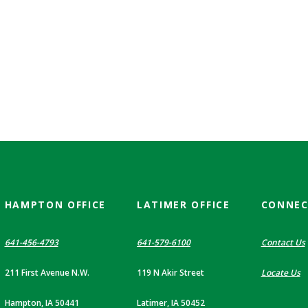
HAMPTON OFFICE
LATIMER OFFICE
CONNE
641-456-4793
641-579-6100
Contact Us
211 First Avenue N.W.
119 N Akir Street
Locate Us
Hampton, IA 50441
Latimer, IA 50452